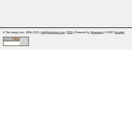
© Лестница.com, 2004–2015 |
info@lestnitsa.com
|
RSS
| Powered by
Strawberry
© 2007
Goodgirl