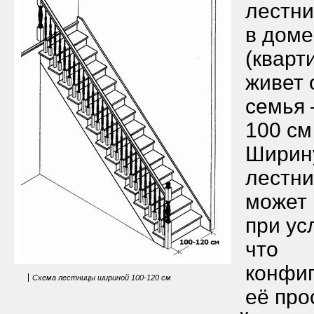
лестн
в доме
(кварт
живет 
семья
100 см
Ширин
лестн
может 
при ус
что
конфи
Схема лестницы шириной 100-120 см
её про