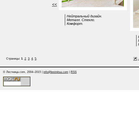
<<
Нейтральный дизайн.
Металл. Стекло.
Комфорт.
Страницы:
1
.
2
.
3
.
4
.
5
.
© Лестница.com, 2004–2015 |
info@lestnitsa.com
|
RSS